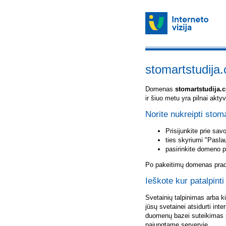
stomartstudija
Domenas
stomartstudija.
ir šiuo metu yra pilnai akt
Norite nukreipti stom
Prisijunkite prie sa
ties skyriumi "Pasla
pasirinkite domeno 
Po pakeitimų domenas pradė
Ieškote kur patalpint
Svetainių talpinimas arba k
jūsų svetainei atsidurti inte
duomenų bazei suteikimas p
pajungtame serveryje.