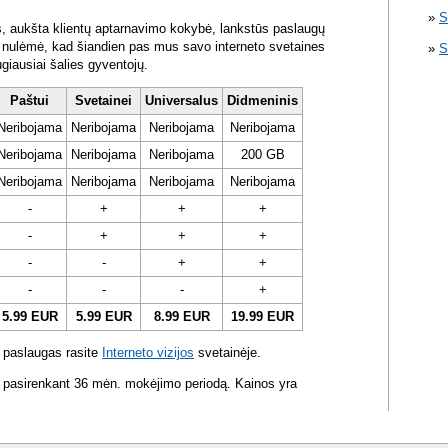
S
s, aukšta klientų aptarnavimo kokybė, lankstūs paslaugų
ra nulėmė, kad šiandien pas mus savo interneto svetaines
S
ugiausiai šalies gyventojų.
Paštui
Svetainei
Universalus
Didmeninis
Neribojama
Neribojama
Neribojama
Neribojama
Neribojama
Neribojama
Neribojama
200 GB
Neribojama
Neribojama
Neribojama
Neribojama
-
+
+
+
-
+
+
+
-
-
+
+
-
-
-
+
5.99 EUR
5.99 EUR
8.99 EUR
19.99 EUR
 paslaugas rasite
Interneto vizijos
svetainėje.
 pasirenkant 36 mėn. mokėjimo periodą. Kainos yra