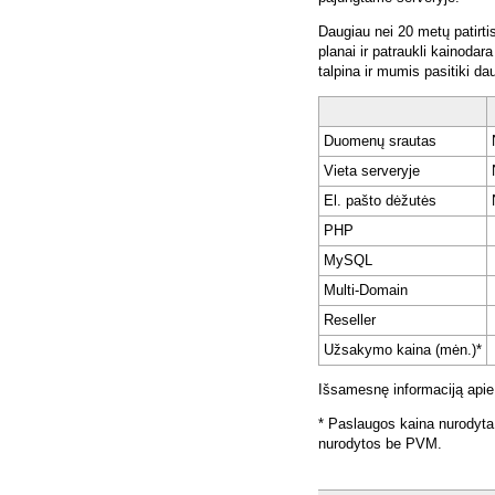
Daugiau nei 20 metų patirti
planai ir patraukli kainoda
talpina ir mumis pasitiki da
Duomenų srautas
Vieta serveryje
El. pašto dėžutės
PHP
MySQL
Multi-Domain
Reseller
Užsakymo kaina (mėn.)*
Išsamesnę informaciją apie
* Paslaugos kaina nurodyta
nurodytos be PVM.