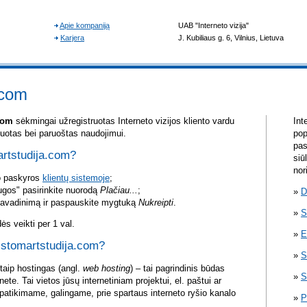
.com
com
sėkmingai užregistruotas Interneto vizijos kliento vardu
Int
yvuotas bei paruoštas naudojimui.
pop
pas
artstudija.com?
siū
nor
vo paskyros
klientų sistemoje
;
ugos" pasirinkite nuorodą
Plačiau...
;
D
pavadinimą ir paspauskite mygtuką
Nukreipti
.
S
s veikti per 1 val.
E
i stomartstudija.com?
S
itaip hostingas (angl.
web hosting
) – tai pagrindinis būdas
S
rnete. Tai vietos jūsų internetiniam projektui, el. paštui ar
atikimame, galingame, prie spartaus interneto ryšio kanalo
P