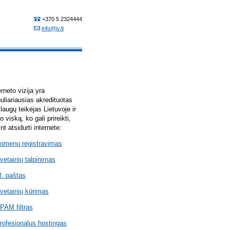
erneto vizija yra
uliariausias akredituotas
laugų teikėjas Lietuvoje ir
lo viską, ko gali prireikti,
int atsidurti internete:
omenų registravimas
vetainių talpinimas
l. paštas
vetainių kūrimas
PAM filtras
rofesionalus hostingas